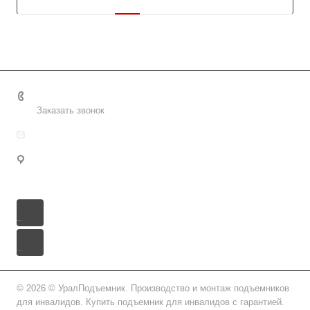
8 (800) 2222-162
Заказать звонок
info@uralpd.ru
Республика Саха (Якутия), городской округ Якутск,
Якутск, улица Орджоникидзе, 5/1
© 2026 © УралПодъемник. Производство и монтаж подъемников
для инвалидов. Купить подъемник для инвалидов с гарантией.